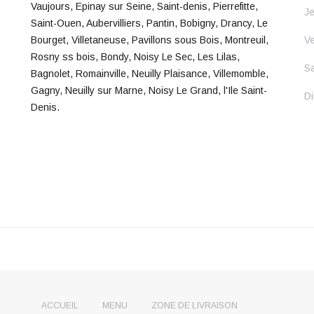
Vaujours, Epinay sur Seine, Saint-denis, Pierrefitte,
Je
Saint-Ouen, Aubervilliers, Pantin, Bobigny, Drancy, Le
Bourget, Villetaneuse, Pavillons sous Bois, Montreuil,
Ve
Rosny ss bois, Bondy, Noisy Le Sec, Les Lilas,
S
Bagnolet, Romainville, Neuilly Plaisance, Villemomble,
Gagny, Neuilly sur Marne, Noisy Le Grand, l'Ile Saint-
D
Denis.
ACCUEIL
MENU
ZONE DE LIVRAISON